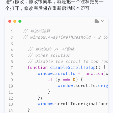
进行修改，修改很简单，就是把一个注释把另一
个打开，修改完后保存重新启动脚本即可
// 将这行注释
// window.AwayTimeThreshold = 2_592
// 将这边的 /* */删掉
// other solution
// Disable the scroll to top func
function
disableScrollToTop
(
)
{
window
.
scrollTo
=
function
(
x
,
if
(
y 
!==
0
)
{
window
.
scrollTo
.
origi
}
}
;
window
.
scrollTo
.
originalFunc
}